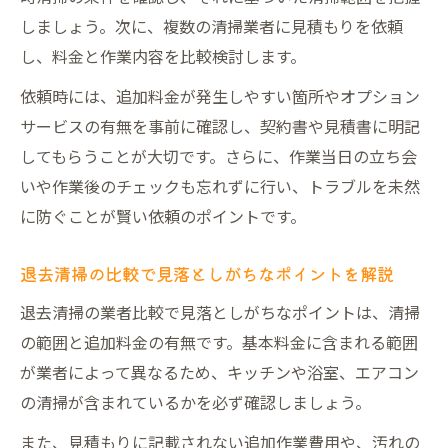
底比較
しましょう。次に、複数の清掃業者に見積もりを依頼
東京都での退去清掃と通常清掃の違いを解
し、料金と作業内容を比較検討します。
説
依頼時には、追加料金が発生しやすい箇所やオプション
退去清掃の費用設定とハウスクリーニング
サービスの有無を事前に確認し、契約書や見積書に明記
の特徴
してもらうことが大切です。さらに、作業当日の立ち会
退去清掃の相場とサービス範囲の違いを知
いや作業後のチェックも忘れずに行い、トラブルを未然
る
に防ぐことが賢い依頼のポイントです。
ハウスクリーニング東京退去時の選択基準
とは
退去清掃の比較で見落としがちなポイントを解説
引越し後の退去清掃は自分で行うべきか
退去清掃の業者比較で見落としがちなポイントは、清掃
退去清掃は自分でやるかプロに依頼かを比
の範囲と追加料金の有無です。基本料金に含まれる範囲
較
が業者によって異なるため、キッチンや浴室、エアコン
引越し後の退去清掃を自分で行うメリット
の清掃が含まれているかを必ず確認しましょう。
と注意点
また、見積もりに記載されない追加作業費用や、汚れの