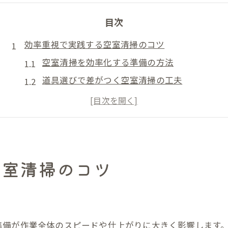
目次
効率重視で実践する空室清掃のコツ
空室清掃を効率化する準備の方法
道具選びで差がつく空室清掃の工夫
時間短縮につながる空室清掃の動線
作業前の空室清掃ポイント整理術
空室清掃の手順を見直す合理的な考え方
プロが教える空室清掃の基本手順
空室清掃のコツ
空室清掃の流れを理解するために
基本となる空室清掃の順番と理由
空室清掃で欠かせない道具と使い方
プロの視点で見る空室清掃の注意点
準備が作業全体のスピードや仕上がりに大きく影響します