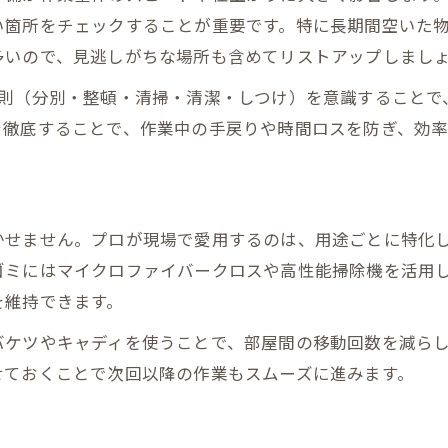
空室清掃で押さえたい水回り対策
い箇所をチェックすることが重要です。特に長期間空いた
多いので、見逃しがちな場所も含めてリストアップしまし
手順を守る空室清掃の現場技術
現場で役立つ空室清掃の手順管理法
原則（分別・整頓・清掃・清潔・しつけ）を意識することで
を徹底することで、作業中の手戻りや時間ロスを防ぎ、効率
空室清掃の順序を守るメリットとは
プロ流空室清掃の現場チェック方法
手順化することで空室清掃が安定化
空室清掃の質を上げる時間配分の工夫
かせません。プロが現場で愛用するのは、用途ごとに特化
空室清掃の徹底ポイントを紹介
ゴミにはマイクロファイバークロスや高性能掃除機を活用
を維持できます。
見落としがちな空室清掃の徹底箇所
空室清掃で重点を置くべき場所とは
バケツやキャディを使うことで、部屋間の移動回数を減ら
せておくことで次回以降の作業もスムーズに進みます。
徹底的な空室清掃で気をつける点
空室清掃のプロが重視する仕上げ方
差が出る空室清掃の徹底チェック術