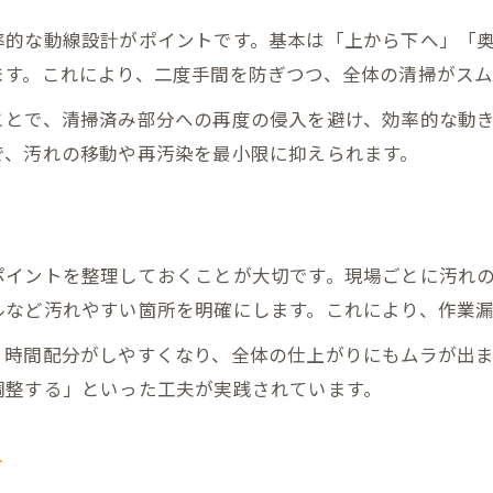
整理整頓から始める空室清掃術
率的な動線設計がポイントです。基本は「上から下へ」「
空室清掃は整理整頓から始めよう
ます。これにより、二度手間を防ぎつつ、全体の清掃がスム
整理整頓と空室清掃の最適な順序
ことで、清掃済み部分への再度の侵入を避け、効率的な動
空室清掃で不要物を見極めるコツ
で、汚れの移動や再汚染を最小限に抑えられます。
整理整頓が空室清掃効率を高める理由
清掃前の空室清掃でやるべき準備
空室清掃の質を高める工夫とは
ポイントを整理しておくことが大切です。現場ごとに汚れ
空室清掃の仕上がりを左右する工夫
ルなど汚れやすい箇所を明確にします。これにより、作業
清掃後の空室清掃チェックポイント
、時間配分がしやすくなり、全体の仕上がりにもムラが出
プロが実践する空室清掃の品質向上法
調整する」といった工夫が実践されています。
空室清掃で清潔感を演出する秘訣
細部までこだわる空室清掃の技術
方