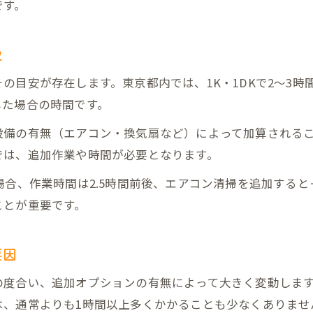
空室清掃で知っておきたい料金と作業時間の関係
です。
空室清掃の料金相場と作業時間のバランス
追加作業が空室清掃の時間と費用に与える影響
説
空室清掃の料金と作業時間を見極めるポイント
目安が存在します。東京都内では、1K・1DKで2～3時間、
効率的な空室清掃に必要な料金と時間の目安
した場合の時間です。
空室清掃の費用対効果を高める作業時間管理
設備の有無（エアコン・換気扇など）によって加算される
相場から見る東京都空室清掃の作業スケジュール
では、追加作業や時間が必要となります。
東京都での空室清掃スケジュールの組み方と相場
場合、作業時間は2.5時間前後、エアコン清掃を追加すると
空室清掃の作業相場をもとにスケジュールを最適化
ことが重要です。
東京都の空室清掃に最適な作業日程の提案方法
空室清掃のスケジュール管理で失敗しないコツ
要因
相場を踏まえた空室清掃の作業工程計画
の度合い、追加オプションの有無によって大きく変動しま
は、通常よりも1時間以上多くかかることも少なくありませ