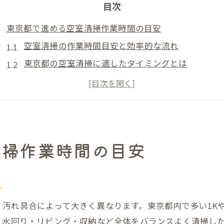
目次
東京都で進める空室清掃作業時間の目安
空室清掃の作業時間目安と効率的な流れ
東京都の空室清掃に適したタイミングとは
空室清掃の所要時間と相場の基準を解説
空室清掃で注意したい作業時間の変動要因
東京都の空室清掃業者に依頼する際の時間配分
空室清掃業務委託時の効率的な時間配分
清掃作業時間の目安
空室清掃業務委託で失敗しない時間計画の立て方
空室清掃の業務委託先選びと時間配分の工夫
れ
空室清掃の効率化を実現する委託スケジュール管理
空室清掃業務委託時の時間短縮ポイントとは
汚れ具合によって大きく異なります。東京都内で多い1Kや
空室清掃と委託先連携による作業時間最適化
・水回り・リビング・収納など全体をバランスよく清掃し