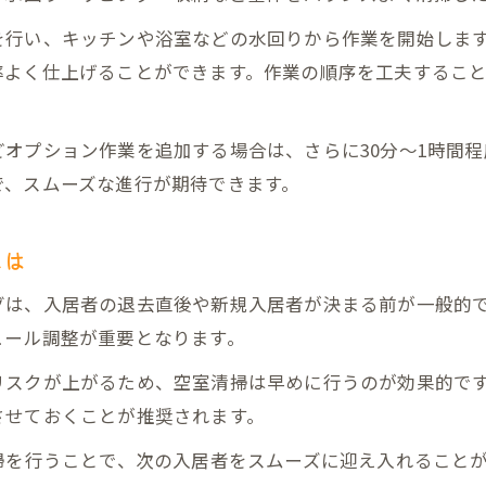
ハウスクリーニングの女性スタッフによる丁寧な空室清
を行い、キッチンや浴室などの水回りから作業を開始しま
女性スタッフによる空室清掃の安心感と丁寧さ
率よく仕上げることができます。作業の順序を工夫するこ
空室清掃で選ばれる女性スタッフの魅力と特徴
ハウスクリーニングで女性スタッフが活躍する理由
オプション作業を追加する場合は、さらに30分～1時間
空室清掃の現場で女性スタッフが重視するポイント
で、スムーズな進行が期待できます。
空室清掃を女性スタッフに依頼するメリット
とは
間取りごとに異なる空室清掃の作業時間とは
空室清掃の作業時間は間取りでどう変わる？
は、入居者の退去直後や新規入居者が決まる前が一般的で
1K・1LDKの空室清掃にかかる平均時間の目安
ュール調整が重要となります。
2LDK以上で必要な空室清掃作業時間のポイント
リスクが上がるため、空室清掃は早めに行うのが効果的で
間取り別空室清掃で注意したい時間配分の工夫
させておくことが推奨されます。
エアコンや水回りで変動する作業時間の目安
掃を行うことで、次の入居者をスムーズに迎え入れること