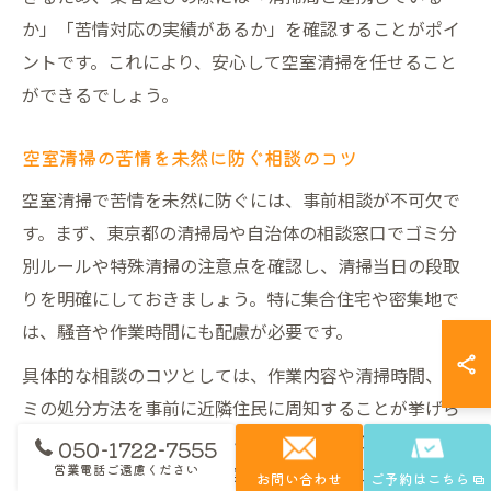
か」「苦情対応の実績があるか」を確認することがポイ
ントです。これにより、安心して空室清掃を任せること
ができるでしょう。
空室清掃の苦情を未然に防ぐ相談のコツ
空室清掃で苦情を未然に防ぐには、事前相談が不可欠で
す。まず、東京都の清掃局や自治体の相談窓口でゴミ分
別ルールや特殊清掃の注意点を確認し、清掃当日の段取
りを明確にしておきましょう。特に集合住宅や密集地で
は、騒音や作業時間にも配慮が必要です。
具体的な相談のコツとしては、作業内容や清掃時間、ゴ
ミの処分方法を事前に近隣住民に周知することが挙げら
れます。清掃業者を選ぶ際は、苦情発生時の対応フロー
050-1722-7555
営業電話ご遠慮ください
や、東京都清掃局との連携実績を確認することも大切で
お問い合わせ
ご予約はこちら