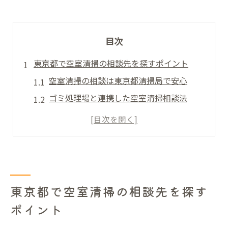
目次
東京都で空室清掃の相談先を探すポイント
空室清掃の相談は東京都清掃局で安心
ゴミ処理場と連携した空室清掃相談法
空室清掃に強い相談窓口の見極め方
東京都で空室清掃の苦情対応を知る
空室清掃相談前に知りたい持ち込み方法
空室清掃が必要な時に東京都で活用できる窓口
空室清掃依頼に便利な東京都の相談窓口
東京都で空室清掃の相談先を探す
困った時の空室清掃と苦情相談方法
ポイント
空室清掃と東京都清掃局の活用ポイント