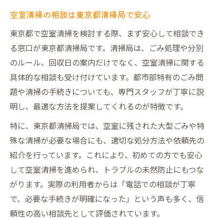
持ち込み対応も可能な相談先の選び方
空室清掃の相談は東京都清掃局で安心
東京都で空室清掃の曜日や手順を確認
東京都で空室清掃を検討する際、まず安心して相談でき
ごみ処理場見学を通じて知る空室清掃の流れ
る窓口が東京都清掃局です。清掃局は、ごみ処理や分別
ごみ処理場見学で学ぶ空室清掃の実際
のルール、回収日の案内だけでなく、空室清掃に関する
東京都の空室清掃現場で得られる知識
具体的な相談も受け付けています。都市部特有のごみ問
ごみ分別と空室清掃の現場体験ポイント
題や清掃の手続きについても、専門スタッフが丁寧に説
明し、最適な方法を提案してくれるのが特徴です。
空室清掃の流れを見学で深く理解する
東京都清掃局の空室清掃対応を体感
特に、東京都清掃局では、空室に残された大型ごみや特
殊な清掃が必要な場合にも、適切な処分方法や依頼先の
東京都のゴミ分別と空室清掃の連携法
紹介を行っています。これにより、初めての方でも安心
空室清掃とゴミ分別の正しい進め方
して空室清掃を進められ、トラブルの未然防止にもつな
東京都のルールで空室清掃を効率化
がります。実際の利用者からは「電話での相談が丁寧
ごみ捨て方を守った空室清掃の重要性
で、必要な手続きが明確になった」という声も多く、信
空室清掃で活用する東京都の分別知識
頼性の高い相談先として評価されています。