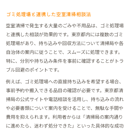
分別徹底で空室清掃トラブルを予防する
苦情対応もできる東京都での空室清掃相談術
ゴミ処理場と連携した空室清掃相談法
苦情に強い東京都の空室清掃相談方法
空室清掃で発生する大量のごみや不用品は、ゴミ処理場
東京都清掃局苦情窓口を活かした空室清掃
と連携した相談が効果的です。東京都内には複数のゴミ
処理場があり、持ち込みや回収方法について清掃局や各
空室清掃の苦情を未然に防ぐ相談のコツ
自治体の案内に従うことで、スムーズに処理できます。
空室清掃相談で苦情対応も万全にする方法
特に、分別や持ち込み条件を事前に確認することがトラ
東京都で空室清掃の苦情事例を知る意義
ブル回避のポイントです。
空室清掃依頼を東京都で安心して進めるコツ
例えば、ゴミ処理場への直接持ち込みを希望する場合、
安心できる空室清掃依頼の進め方
事前予約や搬入できる品目の確認が必要です。東京都清
東京都の空室清掃依頼で失敗しない秘訣
掃局の公式サイトや電話相談を活用し、持ち込みの流れ
空室清掃依頼時に知るべき注意点と対応
や必要書類について案内を受けることで、無駄な手間や
東京都で信頼できる空室清掃の選び方
費用を抑えられます。利用者からは「清掃局の案内通り
空室清掃依頼後のフォローも東京都で安心
に進めたら、迷わず処分できた」といった具体的な成功