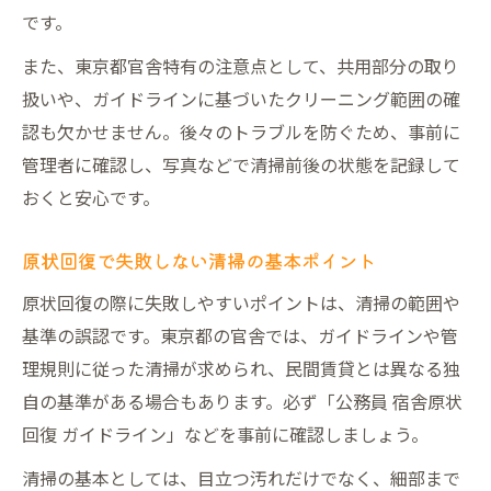
国家公務員宿舎原状回復で心がけたい清掃
です。
事項
また、東京都官舎特有の注意点として、共用部分の取り
自衛隊官舎の原状回復をスムーズに進める
扱いや、ガイドラインに基づいたクリーニング範囲の確
方法
認も欠かせません。後々のトラブルを防ぐため、事前に
公務員宿舎退去時に役立つ清掃チェックリ
管理者に確認し、写真などで清掃前後の状態を記録して
スト
おくと安心です。
ハウスクリーニング業者との事前打ち合わ
せの重要性
原状回復で失敗しない清掃の基本ポイント
公務員宿舎の原状回復ガイドライン徹底解説
原状回復の際に失敗しやすいポイントは、清掃の範囲や
公務員宿舎原状回復ガイドラインの基本と
基準の誤認です。東京都の官舎では、ガイドラインや管
清掃基準
理規則に従った清掃が求められ、民間賃貸とは異なる独
ハウスクリーニングで守るべき原状回復の
自の基準がある場合もあります。必ず「公務員 宿舎原状
要点
回復 ガイドライン」などを事前に確認しましょう。
国家公務員宿舎原状回復の流れと必要な対
清掃の基本としては、目立つ汚れだけでなく、細部まで