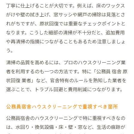
策
丁寧に仕上げることが大切です。例えば、床のワックス
原状回復業者に依頼する際の注意点まとめ
がけや壁の拭き上げ、窓サッシや網戸の掃除は見落とさ
自衛隊官舎の原状回復ガイドラインも徹底
れがちですが、原状回復では重要なチェックポイントと
チェック
なります。こうした細部の清掃が不十分だと、追加費用
自衛隊官舎での清掃トラブル回避法
や再清掃の指摘につながることもあるため注意しましょ
う。
自衛隊官舎で起こりやすい清掃トラブル事
例
清掃の品質を高めるには、プロのハウスクリーニング業
ハウスクリーニング業者との契約時の注意
者を利用するのも一つの方法です。特に「公務員 宿舎 原
事項
状回復 業者」など、官舎特有のルールを熟知した業者を
選ぶことで、トラブル回避と費用削減につながります。
原状回復で追加費用を避けるための防衛策
公務員宿舎ハウスクリーニングで失敗しな
公務員宿舎ハウスクリーニングで重視すべき箇所
い方法
公務員宿舎のハウスクリーニングで特に重視すべきなの
トラブルを防ぐためのチェックポイント総
は、水回り・換気設備・床・壁・窓など、生活の痕跡が
まとめ