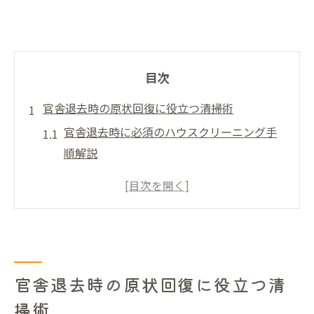
目次
官舎退去時の原状回復に役立つ清掃術
官舎退去時に必須のハウスクリーニング手
順解説
原状回復で失敗しない清掃の基本ポイント
公務員宿舎ハウスクリーニングで重視すべ
き箇所
国家公務員宿舎原状回復の具体的な清掃方
法
官舎退去時の原状回復に役立つ清
自衛隊官舎の清掃で注意したいポイントま
掃術
とめ