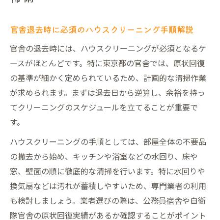
東京都官舎で必要なハウスクリーニング知識
官舎退去時に必須のハウスクリーニング手順解説
東京都官舎で求められるハウスクリーニン
グ基準
官舎の退去時には、ハウスクリーニングが必須となるケ
ースがほとんどです。特に東京都の官舎では、原状回復
公務員宿舎原状回復に役立つ専門知識とは
の基準が細かく定められているため、計画的な清掃作業
自衛隊官舎ハウスクリーニングの特徴と注
が求められます。まずは退去日から逆算し、余裕を持っ
意点
てクリーニングのスケジュールを立てることが重要で
ハウスクリーニング業者選びの重要チェッ
す。
クポイント
ハウスクリーニングの手順としては、部屋全体の不要品
宿舎退去費用を抑えるハウスクリーニング
の撤去から始め、キッチンや浴室などの水回り、床や
活用術
窓、壁面の順に徹底的な清掃を行います。特に水回りや
安心して退去できる官舎清掃のポイント
換気扇などは汚れが蓄積しやすいため、専門業者の利用
安心して退去するためのハウスクリーニン
も検討しましょう。業者選びの際は、公務員宿舎や自衛
グ活用法
隊官舎の原状回復実績があるか確認することがポイント