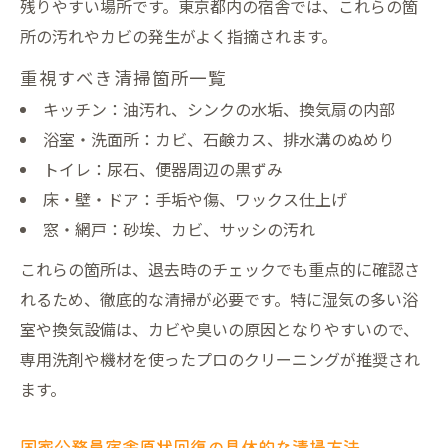
残りやすい場所です。東京都内の宿舎では、これらの箇
原状回復業者選びで失敗しない秘訣
所の汚れやカビの発生がよく指摘されます。
ハウスクリーニング業者選びの失敗例と回
避策
重視すべき清掃箇所一覧
キッチン：油汚れ、シンクの水垢、換気扇の内部
公務員宿舎原状回復業者の選定ポイント公
浴室・洗面所：カビ、石鹸カス、排水溝のぬめり
開
トイレ：尿石、便器周辺の黒ずみ
自衛隊官舎の信頼できるハウスクリーニン
床・壁・ドア：手垢や傷、ワックス仕上げ
グ探し方
窓・網戸：砂埃、カビ、サッシの汚れ
見積もり比較で分かる業者選びの極意
これらの箇所は、退去時のチェックでも重点的に確認さ
原状回復に強い業者の特徴と選び方ガイド
れるため、徹底的な清掃が必要です。特に湿気の多い浴
室や換気設備は、カビや臭いの原因となりやすいので、
専用洗剤や機材を使ったプロのクリーニングが推奨され
ます。
国家公務員宿舎原状回復の具体的な清掃方法