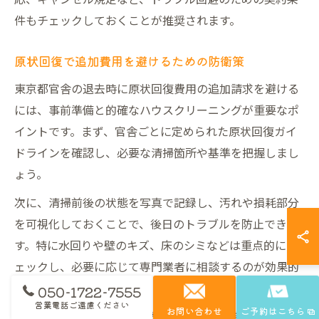
件もチェックしておくことが推奨されます。
原状回復で追加費用を避けるための防衛策
東京都官舎の退去時に原状回復費用の追加請求を避ける
には、事前準備と的確なハウスクリーニングが重要なポ
イントです。まず、官舎ごとに定められた原状回復ガイ
ドラインを確認し、必要な清掃箇所や基準を把握しまし
ょう。
次に、清掃前後の状態を写真で記録し、汚れや損耗部分
を可視化しておくことで、後日のトラブルを防止できま
す。特に水回りや壁のキズ、床のシミなどは重点的にチ
ェックし、必要に応じて専門業者に相談するのが効果的
です。
050-1722-7555
営業電話ご遠慮ください
お問い合わせ
ご予約はこちら
また、見積もり段階で追加費用の発生条件を確認し、契