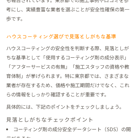
も報告されています。東京都での施工事例や口コミを参
ングとは
考にし、実績豊富な業者を選ぶことが安全性確保の第一
ハウスコーティングで有害物質を抑える最
歩です。
新技術
ハウスコーティング選びで見落としがちな基準
東京都で人気のシックハウス対策施工法
フロアコーティングのVOC対策と安全性検
ハウスコーティングの安全性を判断する際、見落としが
証
ちな基準として「使用するコーティング剤の成分表示」
「アフターサービスの有無」「施工スタッフの資格や教
水回りコーティングで健康被害を防ぐポイ
育体制」が挙げられます。特に東京都では、さまざまな
ント
業者が存在するため、価格や施工期間だけでなく、これ
ハウスコーティング選定時に重視したい安全性
らの情報をしっかり確認することが重要です。
失敗しないハウスコーティング選びの安全
具体的には、下記のポイントをチェックしましょう。
基準
ハウスコーティングの安全性を見極めるコ
見落としがちなチェックポイント
ツ
コーティング剤の成分安全データシート（SDS）の開
東京都で安心できる施工業者選びの着眼点