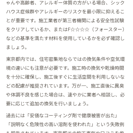
ゃんや高齢者、アレルギー体質の方がいる場合、シック
赤ちゃんも安心のハウスコーティングとは
ハウス症候群やアレルギーのリスクを最小限に抑えるこ
赤ちゃんやペットが安心できるハウスコー
とが重要です。施工業者が第三者機関による安全性試験
ティング
をクリアしているか、またはF☆☆☆☆（フォースター）
ハウスコーティングの臭いや有害物質対策
などの基準を満たす材料を使用しているかを必ず確認し
を解説
ましょう。
赤ちゃん向けフロアコーティングの安全基
東京都内では、住宅密集地ならではの換気条件や空気環
準
境の違いにも注意が必要です。施工時の換気や乾燥時間
家族全員が心地よいハウスコーティングの
を十分に確保し、施工後すぐに生活空間を利用しないな
選び方
どの配慮が推奨されています。万が一、施工直後に異臭
東京都で選ぶ赤ちゃんも安全な施工業者の
や体調不良を感じた場合は、速やかに業者へ相談し、必
特徴
要に応じて追加の換気を行いましょう。
シックハウス対策としての最新ハウスコーティ
過去には「安価なコーティング剤で健康被害が出た」
ング
「説明なく危険性の高い溶剤を使われた」という失敗例
シックハウス対策に有効なハウスコーティ