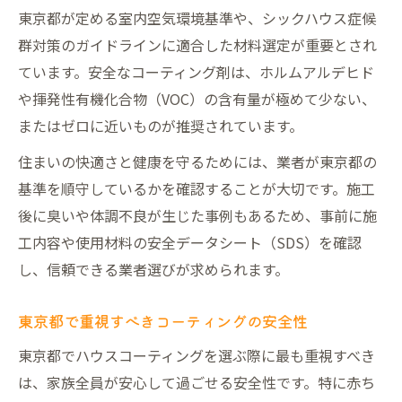
東京都が定める室内空気環境基準や、シックハウス症候
フロアコーティングの安全対策と選び方の
群対策のガイドラインに適合した材料選定が重要とされ
ポイント
ています。安全なコーティング剤は、ホルムアルデヒド
ハウスコーティング施工後の安心ポイントを解
や揮発性有機化合物（VOC）の含有量が極めて少ない、
説
またはゼロに近いものが推奨されています。
施工後も安心できるハウスコーティングの
住まいの快適さと健康を守るためには、業者が東京都の
特徴
基準を順守しているかを確認することが大切です。施工
ハウスコーティング後の生活で気をつけた
後に臭いや体調不良が生じた事例もあるため、事前に施
い点
工内容や使用材料の安全データシート（SDS）を確認
ハウスコーティングの効果と安全性維持の
し、信頼できる業者選びが求められます。
方法
水回りコーティング後悔しないためのポイ
東京都で重視すべきコーティングの安全性
ント
東京都でハウスコーティングを選ぶ際に最も重視すべき
フロアコーティング施工後のメンテナンス
は、家族全員が安心して過ごせる安全性です。特に赤ち
方法