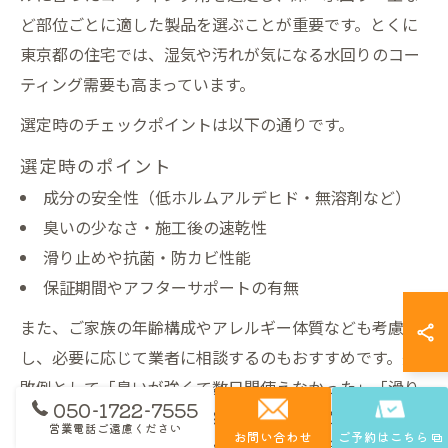
ど部位ごとに適した製品を選ぶことが重要です。とくに
東京都の住宅では、湿気や汚れが気になる水回りのコー
ティング需要も高まっています。
選定時のチェックポイントは以下の通りです。
選定時のポイント
成分の安全性（低ホルムアルデヒド・無溶剤など）
臭いの少なさ・施工後の速乾性
滑り止めや抗菌・防カビ性能
保証期間やアフターサポートの有無
また、ご家族の年齢構成やアレルギー体質なども考慮
し、必要に応じて業者に相談するのもおすすめです。失
敗例として「臭いが強くて数日間使えなかった」「滑り
050-1722-7555
やすくなってしまった」などの声もあるため、事前に口
営業電話ご遠慮ください
お問い合わせ
ご予約はこちら
コミや施工例を確認し、自分たちの生活に合ったサービ