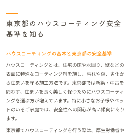
フロアコーティングの安全基準を詳しく解
説
東京都のハウスコーティング安全
水回りコーティングの安全性と東京都の特
基準を知る
徴
家族と暮らすなら安全なハウスコーティング選
ハウスコーティングの基本と東京都の安全基準
び
家族の健康を守るハウスコーティングの選
ハウスコーティングとは、住宅の床や水回り、壁などの
び方
表面に特殊なコーティング剤を施し、汚れや傷、劣化か
ら住まいを守る施工方法です。東京都では新築・中古を
失敗しないための安全な施工業者の見極め
問わず、住まいを長く美しく保つためにハウスコーティ
方
ングを選ぶ方が増えています。特に小さなお子様やペッ
ハウスコーティング相場と安全性の関係を
トのいるご家庭では、安全性への関心が高い傾向にあり
解説
ます。
安全性重視で選ぶ東京都のハウスコーティ
ング
東京都でハウスコーティングを行う際は、厚生労働省や