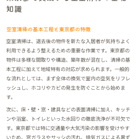
東京都の物件で役立つ清掃効率化のコツ
知識
空室清掃における業者選定と比較のポイン
ト
空室清掃の基本工程と東京都の特徴
ハウスクリーニング東京おすすめの選び方
空室清掃は、退去後の物件を新たな入居者が気持ちよく
空室清掃業者と連携する管理ノウハウ
利用できるよう整えるための重要な作業です。東京都の
ハウスクリーニング業者選びの極意とは
物件は多様な間取りや構造、築年数が混在し、清掃の基
信頼できる空室清掃業者の見極め方
本工程に加えて地域特有の対応が求められます。一般的
東京のハウスクリーニング業者比較術
な流れとしては、まず全体の換気で室内の空気をリフレ
空室清掃で失敗しない業者選定のコツ
ッシュし、ホコリやカビの発生を防ぐことから始めま
す。
部屋掃除業者東京での選び方ガイド
ハウスクリーニング東京安い業者活用法
次に、床・壁・窓・建具などの表面清掃に加え、キッチ
ンや浴室、トイレといった水回りの徹底洗浄が不可欠で
東京都物件における清掃の最新動向を解説
す。東京都では特に交通量や大気汚染の影響を受けやす
空室清掃の最新技術と東京都物件の傾向
いため、窓ガラスやサッシの汚れ、排気ガスによる黒ず