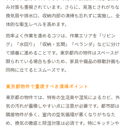
東京都のハウスクリーニング業者最新事情
み対策も重視されています。さらに、見落とされがちな
空室清掃現場で注目される新サービス
換気扇や排水口、収納内部の清掃も忘れずに実施し、全
ハウスクリーニング東京おすすめの動向
体的な衛生レベルを高めます。
東京掃除業界で進化する清掃方法
効率よく作業を進めるコツは、作業エリアを「リビン
空室の徹底清掃で資産価値を守る方法
グ」「水回り」「収納・玄関」「ベランダ」などに分け
空室清掃が資産価値維持に与える影響
て順番に進めることです。東京都内の物件はスペースが
東京都物件で徹底清掃を行うメリット
限られている場合も多いため、家具や備品の移動計画も
ハウスクリーニング空室できる価値向上策
同時に立てるとスムーズです。
空室清掃業者を活用した資産保全法
東京都物件で重視すべき清掃ポイント
東京の空室清掃で差をつけるポイント
東京都の物件では、特有の生活臭や湿気によるカビ、外
入居者満足度を高める空室ケアのポイント
気の汚れが蓄積しやすい点に注意が必要です。都市部は
空室清掃で入居者満足度を向上させる方法
隣接物件が多く、室内の空気循環が悪くなりがちなた
東京都の物件で重視する清掃の工夫
め、換気の徹底と除湿対策は必須です。特にキッチンや
ハウスクリーニング業者選びと満足度向上