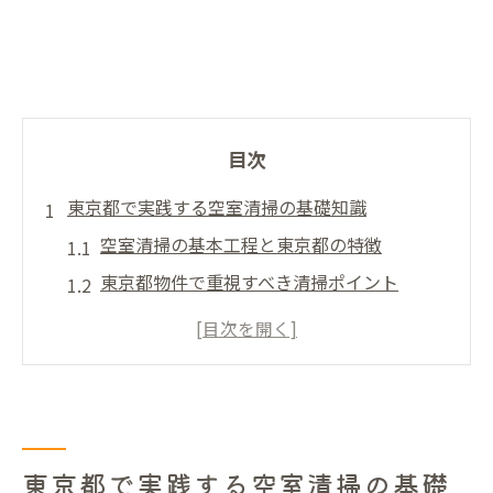
目次
東京都で実践する空室清掃の基礎知識
空室清掃の基本工程と東京都の特徴
東京都物件で重視すべき清掃ポイント
空室清掃がきついと感じる原因と対策
ハウスクリーニング業者の活用方法と効果
東京のハウスクリーニング業者選びの視点
空室清掃を効率化する管理者の工夫
管理者が実践する空室清掃の時短術
東京都で実践する空室清掃の基礎