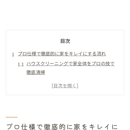
目次
プロ仕様で徹底的に家をキレイにする流れ
ハウスクリーニングで家全体をプロの技で
徹底清掃
徹底的なハウスクリーニングの流れと手順
の解説
見落としがちな場所もプロがキレイに仕上
げる方法
ハウスクリーニング前に知っておきたい準
プロ仕様で徹底的に家をキレイに
備ポイント