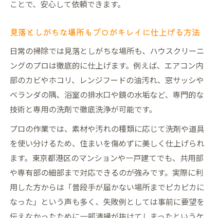
プロの手で家事負担が軽減される理由とメ
ことで、安心して依頼できます。
リット
仕事や子育てと両立できるハウスクリーニ
見落としがちな場所もプロがキレイに仕上げる方法
ング活用術
日常の掃除では見落としがちな場所も、ハウスクリーニ
ハウスクリーニングで得られるゆとりある
ングのプロは徹底的に仕上げます。例えば、エアコン内
生活設計
部のカビやホコリ、レンジフードの油汚れ、窓サッシや
東京都のハウスクリーニングがもたらす快
ベランダの隅、浴室の排水口や鏡の水垢など、専門的な
適な暮らし
技術と専用の洗剤で徹底洗浄が可能です。
エアコンクリーニングも含めた作業の進め方
プロの作業では、素材や汚れの種類に応じて洗剤や道具
エアコンもハウスクリーニングで徹底的に
を使い分けるため、住まいを傷めずに美しく仕上げられ
清潔維持
ます。東京都港区のマンションや一戸建てでも、共用部
や専有部の細部まで対応できるのが強みです。実際に利
エアコンクリーニングの流れとポイントを
用した方からは「普段手が届かない場所までピカピカに
詳しく解説
なった」という声も多く、失敗例としては事前に要望を
ハウスクリーニングでエアコン内部までキ
伝えなかったために一部清掃が抜けてしまったというケ