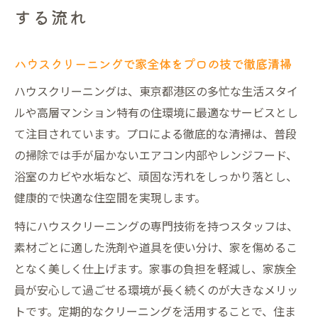
する流れ
東京都のハウスクリーニング活用で快適な
住まいへ
ハウスクリーニングで家全体をプロの技で徹底清掃
注目のハウスクリーニング活用術を解説
ハウスクリーニングを賢く活用する最新の
ハウスクリーニングは、東京都港区の多忙な生活スタイ
活用術とは
ルや高層マンション特有の住環境に最適なサービスとし
て注目されています。プロによる徹底的な清掃は、普段
エアコンクリーニングを含むお得なセット
の掃除では手が届かないエアコン内部やレンジフード、
活用法
浴室のカビや水垢など、頑固な汚れをしっかり落とし、
日常掃除とハウスクリーニングのベストな
健康的で快適な住空間を実現します。
使い分け
プロ仕様の清掃を活かした家事効率アップ
特にハウスクリーニングの専門技術を持つスタッフは、
のコツ
素材ごとに適した洗剤や道具を使い分け、家を傷めるこ
となく美しく仕上げます。家事の負担を軽減し、家族全
東京都のハウスクリーニングで理想の住環
員が安心して過ごせる環境が長く続くのが大きなメリッ
境づくり
トです。定期的なクリーニングを活用することで、住ま
安心して任せるハウスクリーニングの選び方