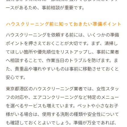
レイに保つ
ースがあるため、事前相談が重要です。
エアコンと他の場所を同時に依頼するメリ
ット
ハウスクリーニング前に知っておきたい準備ポイント
東京都で人気のエアコンクリーニング活用
ハウスクリーニングを依頼する前には、いくつかの準備
術
ポイントを押さえておくことが大切です。まず、清掃し
女性スタッフ在籍のハウスクリーニング活用例
てほしい箇所や優先順位をリストアップし、事前に業者
女性スタッフが対応するハウスクリーニン
へ相談することで、作業当日のトラブルを防げます。ま
グの魅力
た、貴重品や壊れやすいものは事前に移動させておくと
ハウスクリーニングで安心感を得る女性ス
安心です。
タッフの活躍
東京都港区のハウスクリーニング業者では、女性スタッ
きめ細やかな配慮が魅力の女性スタッフ事
フの対応や、エアコンクリーニングなど特定のメニュー
例
を選べるサービスも増えています。ペットや小さなお子
女性目線のハウスクリーニング活用で満足
様がいる場合は、使用する洗剤の種類や安全性について
度向上
も確認しておくとよいでしょう。準備が万全であれば、