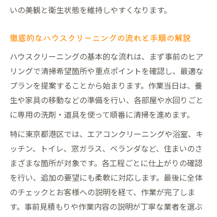
いの美観と衛生状態を維持しやすくなります。
ハウスクリーニング選びで重視すべき信頼
性のポイント
徹底的なハウスクリーニングの流れと手順の解説
プロのハウスクリーニング業者比較で失敗
ハウスクリーニングの基本的な流れは、まず事前のヒア
しないコツ
リングで清掃希望箇所や重点ポイントを確認し、最適な
女性スタッフ在籍のハウスクリーニング安
プランを提案することから始まります。作業当日は、養
心活用法
生や家具の移動などの準備を行い、各部屋や水回りごと
口コミや評判から見るハウスクリーニング
に専用の洗剤・道具を使って順番に清掃を進めます。
選定術
特に東京都港区では、エアコンクリーニングや浴室、キ
実績と保証で選ぶハウスクリーニングの安
ッチン、トイレ、窓ガラス、ベランダなど、住まいのさ
心基準
まざまな箇所が対象です。各工程ごとに仕上がりの確認
ハウスクリーニングで家事負担を大幅軽減へ
を行い、追加の要望にも柔軟に対応します。最後に全体
ハウスクリーニング活用で日々の家事負担
のチェックとお客様への説明を経て、作業が完了しま
を大幅削減
す。事前見積もりや作業内容の説明が丁寧な業者を選ぶ