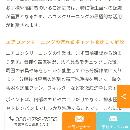
お子様や高齢者のいるご家庭では、特に衛生面への配慮
が重要となるため、ハウスクリーニングの積極的な活用
が推奨されます。
エアコンクリーニングの流れとポイントを詳しく解説
エアコンクリーニングの作業は、まず事前確認から始ま
ります。機種や設置状況、汚れ具合をチェックした後、
周囲の家具や床をしっかり養生してから分解作業に入り
ます。分解後は専用の洗剤と高圧洗浄機を用いて、熱交
換器や送風ファン、フィルターなどを徹底洗浄します。
ポイントは、内部のカビやホコリだけでなく、排水経路
やドレンパンまでしっかり洗浄することです。これによ
り、カビ臭や水漏れなどエアコン特有のトラブルを未然
050-1722-7555
営業電話ご遠慮ください
に防ぐことができます。洗浄後は各パーツを丁寧に組み
お問い合わせ
ご予約はこちら