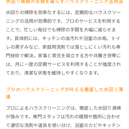
プロによるハウスクリーニングで得られる
水回り掃除の手間を減らすハウスクリーニング活用法
安心感
水回りの掃除を効率化するには、定期的なハウスクリー
水回りの専門清掃がもたらす快適な暮らし
ニングの活用が効果的です。プロのサービスを利用する
ハウスクリーニング業者の信頼性の見極め
ことで、忙しい毎日でも掃除の手間を大幅に減らせま
方
す。具体的には、キッチンの油汚れや浴室の水垢、トイ
レの黒ずみなど、家庭用洗剤では落としにくい汚れも専
女性にも安心なハウスクリーニングサービ
門技術で解決。家事と育児を両立する方や共働き世帯に
スの魅力
は、月に一度の定期サービスを利用することが推奨され
水回りクリーニングの仕上がりと満足度の
ており、清潔な状態を維持しやすくなります。
違い
カビや頑固な汚れも専門技術で徹底除去
プロのハウスクリーニングが叶える徹底した水回り清
頑固なカビもハウスクリーニングの技術で
掃
解決
プロによるハウスクリーニングは、徹底した水回り清掃
プロが水回りの汚れを徹底除去する清掃術
が強みです。専門スタッフは汚れの種類や箇所に合わせ
ハウスクリーニングで浴室やキッチンもピ
て適切な洗剤や道具を使い分け、浴室のカビやキッチン