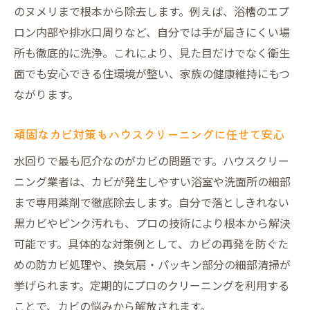
カピカに
のヌメリまで根本から除去します。例えば、浴槽のエプ
専門技術による水回りのカビ対策の実際
ロン内部や排水口周りなど、自分では手が届きにくい場
汚れやすい箇所もハウスクリーニングで安
所も徹底的に洗浄。これにより、見た目だけでなく衛生
心清掃
面でも安心できる住環境が整い、家族の健康維持にもつ
ながります。
家事負担を減らす水回りクリーニング活用術
家事負担を減らす水回りハウスクリーニン
頑固なカビ対策もハウスクリーニングに任せて安心
グの工夫
水回りで最も厄介なのがカビの問題です。ハウスクリー
ハウスクリーニングを賢く活用して時短を
ニング業者は、カビが発生しやすい浴室や洗面所の細部
実現
まで専用薬剤で徹底除去します。自分で落としきれない
水回り清掃のプロ依頼で心のゆとりも生ま
黒カビやピンク汚れも、プロの技術により根本から解決
れる
可能です。具体的な対策例として、カビの再発を防ぐた
セット利用でお得なハウスクリーニング活
めの防カビ処理や、換気扇・パッキン部分の細部清掃が
用法
挙げられます。定期的にプロのクリーニングを利用する
子育て世代に嬉しい時短ハウスクリーニン
ことで、カビの悩みから解放されます。