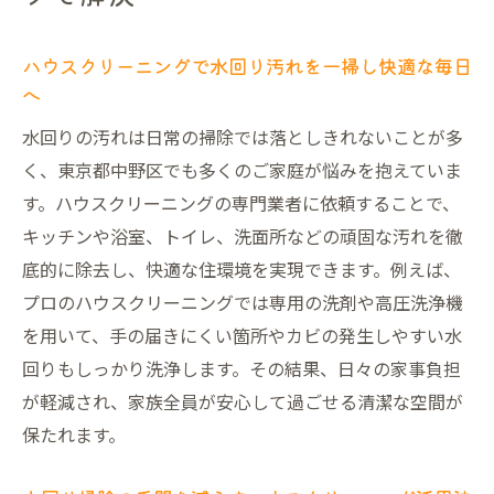
ーニング
ハウスクリーニングで水回り汚れを一掃し快適な毎日
忙しい毎日に最適な水回り清掃の選び方
へ
忙しい方に適した水回りハウスクリーニン
水回りの汚れは日常の掃除では落としきれないことが多
グの選び方
く、東京都中野区でも多くのご家庭が悩みを抱えていま
ハウスクリーニングで時短と清潔の両立を
す。ハウスクリーニングの専門業者に依頼することで、
実現する方法
キッチンや浴室、トイレ、洗面所などの頑固な汚れを徹
水回りのプロ清掃で家事負担を劇的に抑え
底的に除去し、快適な住環境を実現できます。例えば、
るコツ
プロのハウスクリーニングでは専用の洗剤や高圧洗浄機
ハウスクリーニング業者の選定ポイントと
を用いて、手の届きにくい箇所やカビの発生しやすい水
注意点
回りもしっかり洗浄します。その結果、日々の家事負担
自分に合うハウスクリーニングサービスの
が軽減され、家族全員が安心して過ごせる清潔な空間が
特徴
保たれます。
プロによるハウスクリーニングの安心感とは