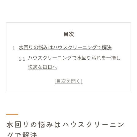
目次
水回りの悩みはハウスクリーニングで解決
ハウスクリーニングで水回り汚れを一掃し
快適な毎日へ
水回り掃除の手間を減らすハウスクリーニ
ング活用法
プロのハウスクリーニングが叶える徹底し
た水回り清掃
頑固なカビ対策もハウスクリーニングに任
水回りの悩みはハウスクリーニン
せて安心
グで解決
家事ストレス軽減へ導く水回りハウスクリ