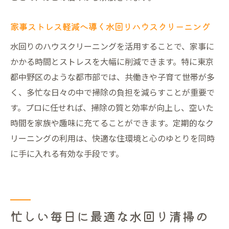
グ術
清潔な暮らしを支えるハウスクリーニングの魅
家事ストレス軽減へ導く水回りハウスクリーニング
力
水回りのハウスクリーニングを活用することで、家事に
清潔な暮らしを守るハウスクリーニングの
かかる時間とストレスを大幅に削減できます。特に東京
役割
都中野区のような都市部では、共働きや子育て世帯が多
水回りクリーニングで家族の健康を守る方
く、多忙な日々の中で掃除の負担を減らすことが重要で
法
す。プロに任せれば、掃除の質と効率が向上し、空いた
定期的なハウスクリーニングが快適空間を
時間を家族や趣味に充てることができます。定期的なク
実現
リーニングの利用は、快適な住環境と心のゆとりを同時
ハウスクリーニング活用で住まいの寿命を
に手に入れる有効な手段です。
延ばす
水回り清掃がもたらす生活品質の向上とは
忙しい毎日に最適な水回り清掃の