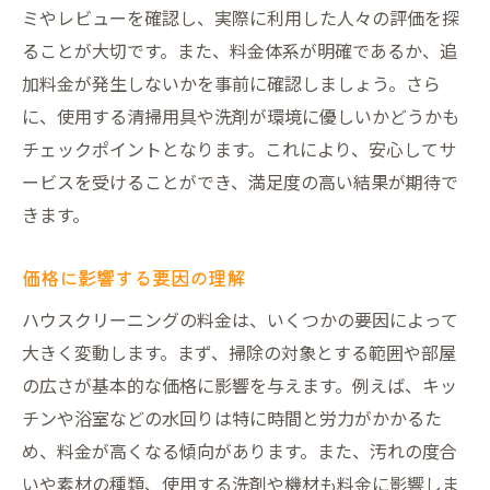
ミやレビューを確認し、実際に利用した人々の評価を探
ス
ることが大切です。また、料金体系が明確であるか、追
家事の負担を軽減するプロの力
加料金が発生しないかを事前に確認しましょう。さら
料金以上の価値中野区のハウスクリーニング活
に、使用する清掃用具や洗剤が環境に優しいかどうかも
用術
チェックポイントとなります。これにより、安心してサ
投資価値が高いサービスを選ぶ
ービスを受けることができ、満足度の高い結果が期待で
フレキシブルなプランの利点
きます。
クリーニングサービスを賢く利用する方法
価格に影響する要因の理解
コストパフォーマンスを重視した選び方
ハウスクリーニングの料金は、いくつかの要因によって
長期的に見たクリーニングの価値
大きく変動します。まず、掃除の対象とする範囲や部屋
中野区での賢いクリーニング依頼術
の広さが基本的な価格に影響を与えます。例えば、キッ
中野区でお得にハウスクリーニングを依頼する
チンや浴室などの水回りは特に時間と労力がかかるた
コツ
め、料金が高くなる傾向があります。また、汚れの度合
料金を抑えつつ質を保つ方法
いや素材の種類、使用する洗剤や機材も料金に影響しま