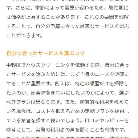
割引情報を逃さないためのアドバイス
す。さらに、季節によって需要が変わるため、繁忙期に
定期利用によるコストダウンの術
は価格が上昇することがあります。これらの要因を理解
キャンペーンを活用した賢い依頼法
することで、自分の予算に合った最適なサービスを選ぶ
中野区のクリーニング業者を比較するコツ
ことができます。
予算内で最大限の効果を得るための選び方
自分に合ったサービスを選ぶコツ
中野区のハウスクリーニング料金相場と選び方
中野区でハウスクリーニングを依頼する際、自分に合っ
のポイント
たサービスを選ぶためには、まず自身のニーズを明確に
中野区の平均的なクリーニング料金とは？
することが重要です。例えば、特定の部屋だけを掃除し
初めて依頼する方のためのガイド
たいのか、家全体をきれいにしたいのかによって、選ぶ
料金に影響する要素とその対策
べきプランは異なります。また、定期的な利用を考えて
お得なプランを見つける方法
いる場合は、コストを抑えるための定期プランを提供し
利用者からのフィードバックを活用する
ている業者を探すと良いでしょう。口コミやレビューを
中野区内で最適な業者を探すコツ
参考にして、実際の利用者の声を聞くことも有効です。