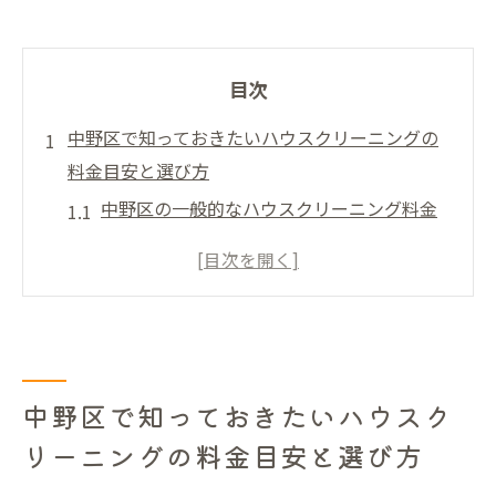
目次
中野区で知っておきたいハウスクリーニングの
料金目安と選び方
中野区の一般的なハウスクリーニング料金
とは？
依頼する際にチェックしたいポイント
価格に影響する要因の理解
自分に合ったサービスを選ぶコツ
信頼できる業者を見極める方法
中野区で知っておきたいハウスク
中野区内での口コミやレビューの活用法
リーニングの料金目安と選び方
ハウスクリーニングで叶える快適空間中野区で