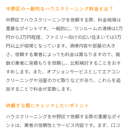
の活用法
中野区の一般的なハウスクリーニング料金とは？
プロの清掃で得られるメリット
中野区でハウスクリーニングを依頼する際、料金相場は
快適な住環境を維持するためのポイント
重要なポイントです。一般的に、ワンルームの清掃は1万
定期的なクリーニングの重要性
円から2万円程度、ファミリー向けの広い住まいでは3万
生活の質を向上させるための活用法
円以上が相場となっています。清掃内容や部屋の大き
中野区の住環境に適したクリーニングとは
さ、依頼する業者によっても料金は異なりますので、複
ハウスクリーニングで時短を実現
数の業者に見積もりを依頼し、比較検討することをおす
プロの技術で落とす中野区のハウスクリーニン
すめします。また、オプションサービスとしてエアコン
グの魅力
クリーニングや浴室のカビ取りなどがあり、これらを追
熟練の技で対応する頑固な汚れ
加することで料金が変動します。
細部にまでこだわる清掃の技術
依頼する際にチェックしたいポイント
水回りのクリーニングのポイント
ハウスクリーニングを中野区で依頼する際の重要なポイ
プロの手で叶える美しい仕上がり
ントは、業者の信頼性とサービス内容です。まず、口コ
中野区の家庭に最適なクリーニングサービ