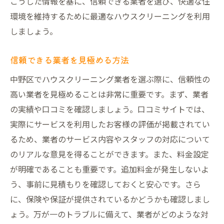
賢く利用する中野区のハウスクリーニングで時
こうした情報を基に、信頼できる業者を選び、快適な住
短と快適を実現
環境を維持するために最適なハウスクリーニングを利用
しましょう。
清掃時間の短縮を実現するためには
プロの力で日常の掃除を効率化
信頼できる業者を見極める方法
忙しい方にぴったりのサービス活用法
中野区でハウスクリーニング業者を選ぶ際に、信頼性の
時間と労力を節約するための選び方
高い業者を見極めることは非常に重要です。まず、業者
快適な空間を維持するための工夫
の実績や口コミを確認しましょう。口コミサイトでは、
中野区でのライフスタイルに合ったクリー
実際にサービスを利用したお客様の評価が掲載されてい
ニング
るため、業者のサービス内容やスタッフの対応について
中野区で注目のハウスクリーニングサービスと
のリアルな意見を得ることができます。また、料金設定
その効果
が明確であることも重要です。追加料金が発生しないよ
今話題のクリーニングサービス紹介
う、事前に見積もりを確認しておくと安心です。さら
最新の技術を活用した清掃方法とは
に、保険や保証が提供されているかどうかも確認しまし
ょう。万が一のトラブルに備えて、業者がどのような対
利用者の声から見る効果と満足度