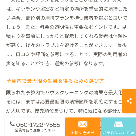
ば、キッチンや浴室など特定の場所を重点的に清掃した
い場合、部位別の清掃プランを持つ業者を選ぶと良いで
しょう。また、料金の透明性も重要なポイントです。見
積もりを事前にしっかりと提示してくれる業者は信頼性
が高く、後々のトラブルを避けることができます。最後
に、口コミや評価を参考にすることで、実際の利用者の
声を知ることができ、選択の参考になります。
予算内で最大限の効果を得るための選び方
限られた予算内でハウスクリーニングの効果を最大化す
るには、まずは必要最低限の清掃箇所を明確にすること
が大切です。優先順位をつけて、特に気になる部分から
依頼することで、コストを抑えつつ効果的な清掃が可能
050-1722-7555
です。さらに、定期利用のプランを活用することで、単
営業電話ご遠慮ください
お問い合わせ
ご予約はこちら