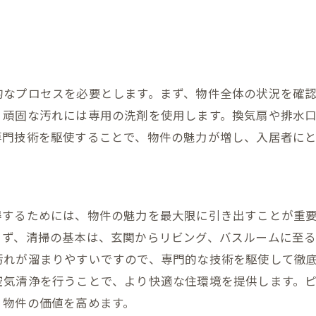
東京における空室クリーニング業者の比較
サービス内容と価格のチェックポイント
口コミと評判から見る清掃業者の実力
業者選定で失敗しないためのコツ
的なプロセスを必要とします。まず、物件全体の状況を確
最適な清掃プランを見つける方法
、頑固な汚れには専用の洗剤を使用します。換気扇や排水
専門技術を駆使することで、物件の魅力が増し、入居者に
得するためには、物件の魅力を最大限に引き出すことが重
まず、清掃の基本は、玄関からリビング、バスルームに至
汚れが溜まりやすいですので、専門的な技術を駆使して徹
空気清浄を行うことで、より快適な住環境を提供します。
、物件の価値を高めます。