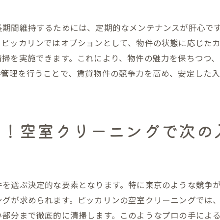
クリーニングが防ぐトラブル事例
長期的な視点で考える清掃の重要性
長期間維持するためには、定期的なメンテナンスが肝心で
清掃の質がもたらす賃貸市場での競争力
、ピッカリンではオプションとして、物件の状態に応じた
物件の信頼性を高めるための清掃戦略
清掃を実施できます。これにより、物件の魅力を保ちつつ
持管理を行うことで、賃貸物件の競争力を高め、安定した入
えない部分まで徹底清掃！ピッカリンが提供する清潔な空
見えない場所の汚れがもたらす影響
換気扇や排水口のクリーニング法
見！空室クリーニングで次の
隠れた汚れを見逃さない清掃チェックリスト
清掃のプロによる徹底した空間作り
見えにくい部分を含む全体的な清掃アプローチ
居住者が感じる清潔感の裏側
件を選ぶ決定的な要素となります。特に東京のような競争
京の賃貸物件に最適な空室クリーニングサービスの選び方
ングが求められます。ピッカリンの空室クリーニングでは
理想の清掃業者選びのポイント
い部分まで徹底的に清掃します。このようなプロの手によ