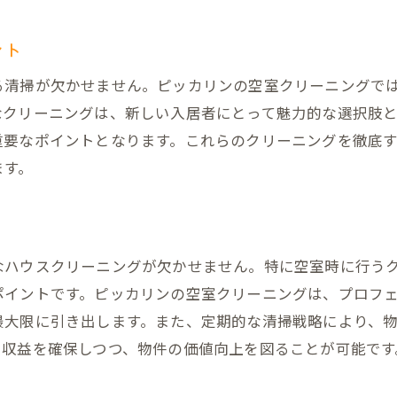
清掃技術で物件の魅力を引き出す
効率的な清掃プロセスの紹介
ント
汚れの種類別に見るクリーニングアプローチ
る清掃が欠かせません。ピッカリンの空室クリーニングで
貸物件の魅力を最大化するための空室クリーニング活用術
なクリーニングは、新しい入居者にとって魅力的な選択肢
空室クリーニングの効果的な活用法
重要なポイントとなります。これらのクリーニングを徹底
賃貸物件の印象を左右する清掃の役割
ます。
入居前に行うべき清掃のポイント
クリーニングで変わる物件の第一印象
空室クリーニングの費用対効果を評価する
なハウスクリーニングが欠かせません。特に空室時に行う
入居者の満足度を高める清掃術
ポイントです。ピッカリンの空室クリーニングは、プロフ
ウスクリーニングの重要性とその効果を徹底解説
最大限に引き出します。また、定期的な清掃戦略により、
清掃がもたらす物件価値の向上効果
た収益を確保しつつ、物件の価値向上を図ることが可能です
健康的な住環境を提供するための清掃