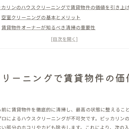
ッカリンのハウスクリーニングで賃貸物件の価値を引き上
空室クリーニングの基本とメリット
賃貸物件オーナーが知るべき清掃の重要性
プロの技術で実現する高品質な清掃とは
次の入居者に選ばれるための清掃ポイント
物件の長期価値を保つための清掃戦略
清掃後の効果的な維持管理方法
クリーニングで賃貸物件の価
貸物件オーナー必見！空室クリーニングで次の入居者を魅
入居者が求める清潔感の秘密
効果的な空室クリーニングのステップ
入居者獲得に直結する清掃のポイント
る前に賃貸物件を徹底的に清掃し、最高の状態に整えるこ
プロの清掃で差をつける方法
プロによるハウスクリーニングが不可欠です。ピッカリン
ない部分のホコリやカビも除去します。これにより、次の
現代の入居者が求める住環境とは