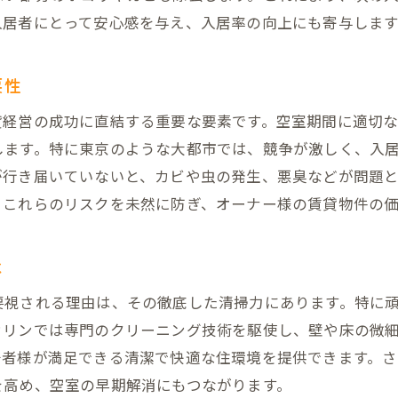
入居者にとって安心感を与え、入居率の向上にも寄与します
リピーターを生む賃貸物件の魅力作り
京で選ばれるハウスクリーニングの秘密とは？
要性
東京の賃貸市場における清掃の重要性
貸経営の成功に直結する重要な要素です。空室期間に適切
地域特性を踏まえた清掃アプローチ
します。特に東京のような大都市では、競争が激しく、入
信頼される清掃業者の選び方
が行き届いていないと、カビや虫の発生、悪臭などが問題
東京での清掃トレンドとその影響
、これらのリスクを未然に防ぎ、オーナー様の賃貸物件の
環境に優しい清掃技術の導入例
東京特有の清掃ニーズに応える方法
は
固な汚れも解決！ピッカリンの専門技術で空室を美しく
要視される理由は、その徹底した清掃力にあります。特に
見落としがちな汚れの徹底除去方法
カリンでは専門のクリーニング技術を駆使し、壁や床の微
素材に応じた最適な清掃技術
居者様が満足できる清潔で快適な住環境を提供できます。
頑固な汚れに立ち向かうプロのテクニック
を高め、空室の早期解消にもつながります。