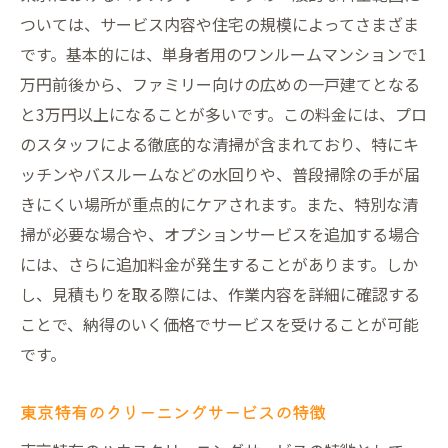
契約書を確認するときの注意点
ついては、サービス内容や住宅の規模によってさまざま
トラブルを防ぐための予防策
です。基本的には、単身者用のワンルームマンションで1
万円前後から、ファミリー向けの広めの一戸建てとなる
安心して任せられる業者の条件
と3万円以上になることが多いです。この料金には、プロ
東京のハウスクリーニングで住環境を快適に保
のスタッフによる徹底的な清掃が含まれており、特にキ
つ秘訣
ッチンやバスルームなどの水回りや、普段掃除の手が届
日常的な清掃とプロの清掃の違い
きにくい場所が重点的にケアされます。また、特別な清
季節に応じた清掃の工夫
掃が必要な場合や、オプションサービスを追加する場合
家庭でできる清掃術の紹介
には、さらに追加料金が発生することがあります。しか
住まい全体の清潔感を保つコツ
し、見積もりを取る際には、作業内容を詳細に確認する
プロの清掃で得られる長期的効果
ことで、納得のいく価格でサービスを受けることが可能
です。
清掃後の快適さを持続させる方法
ハウスクリーニングのプロが教える料金節約術
東京特有のクリーニングサービスの特徴
定期利用で得られる割引の活用