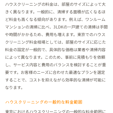
ハウスクリーニングの料金は、部屋のサイズによって大
東京でのハウスクリーニング料金を左右する要
きく異なります。一般的に、清掃する面積が広くなるほ
因とは
ど料金も高くなる傾向があります。例えば、ワンルーム
使用する洗剤や機材による差
マンションの清掃に比べ、3LDKの一戸建ての清掃は手間
清掃範囲の広さと料金の関係
や時間がかかるため、費用も増えます。東京でのハウス
クリーニングの難易度による料金変動
クリーニング料金相場としては、部屋のサイズに応じた
料金の設定が一般的で、具体的な価格は業者や清掃内容
オプションサービスの有無と追加費用
によって異なります。このため、事前に見積もりを依頼
業者の経験と技術力による影響
し、サービス内容と費用のバランスを検討することが重
地域による料金の違い
要です。お客様のニーズに合わせた最適なプランを選定
失敗しないハウスクリーニング業者の選び方ガ
することで、コストを抑えながら効率的な清掃が可能に
イド
なります。
事前に確認すべき重要ポイント
契約前にチェックすべき事項
ハウスクリーニングの一般的な料金範囲
見積もりの取り方と比較方法
東京におけるハウスクリーニングの一般的な料金範囲に