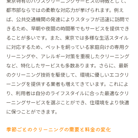
東京特有のハウスクリーニングサービスの特徴として、
自分でできる部分の清掃でコストダウン
都市部ならではの柔軟な対応力が挙げられます。例え
お得なプランの選び方
ば、公共交通機関の発達によりスタッフが迅速に訪問で
業者選びで失敗しないための節約法
きるため、早朝や夜間の時間帯でもサービスを提供でき
キャンペーンやクーポンの賢い活用
ることが多いです。また、東京では多様な生活スタイル
長期契約による料金交渉のコツ
に対応するため、ペットを飼っている家庭向けの専用ク
東京でのハウスクリーニングの賢い活用法
リーニングや、アレルギー対策を重視したクリーニング
など、特化したサービスも多数あります。さらに、最新
特別なイベント前のクリーニング利用法
のクリーニング技術を駆使して、環境に優しいエコクリ
引っ越し前後の清掃をスムーズに行う
ーニングを提供する業者も増えてきています。これによ
プロの技術を取り入れた日常清掃の工夫
り、利用者は自分のライフスタイルに合った最適なクリ
家庭の状況に応じたクリーニングの頻度
ーニングサービスを選ぶことができ、住環境をより快適
クリーニングのタイミングとその効果
に保つことができます。
効率的なクリーニング依頼のスケジューリ
ング
季節ごとのクリーニングの需要と料金の変化