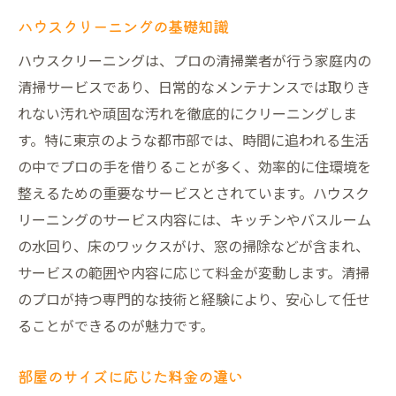
信頼できる業者の見極め方
ハウスクリーニングの基礎知識
口コミや評判の活用法
ハウスクリーニングは、プロの清掃業者が行う家庭内の
料金だけで選ばない理由
清掃サービスであり、日常的なメンテナンスでは取りき
サービス内容の比較ポイント
れない汚れや頑固な汚れを徹底的にクリーニングしま
保証やアフターサービスの重要性
す。特に東京のような都市部では、時間に追われる生活
環境に優しいクリーニングを選ぶ方法
の中でプロの手を借りることが多く、効率的に住環境を
ハウスクリーニングで理想の住まいを手に入れ
整えるための重要なサービスとされています。ハウスク
る方法
リーニングのサービス内容には、キッチンやバスルーム
定期クリーニングのメリット
の水回り、床のワックスがけ、窓の掃除などが含まれ、
サービスの範囲や内容に応じて料金が変動します。清掃
プロの技術で家庭の幸福度を上げる
のプロが持つ専門的な技術と経験により、安心して任せ
清掃後の快適な住環境の維持方法
ることができるのが魅力です。
住まいの美しさを保つためのケア方法
家族の健康を守るクリーニングの役割
部屋のサイズに応じた料金の違い
クリーニング前後の変化を実感する方法