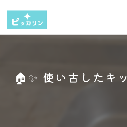
🏠✨ 使い古した