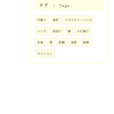
タグ
Tags
戸建て
東京
ハウスクリーニング
シンク
水回り
鏡
カビ取り
水垢
窓
定期
深夜
新築
マンション