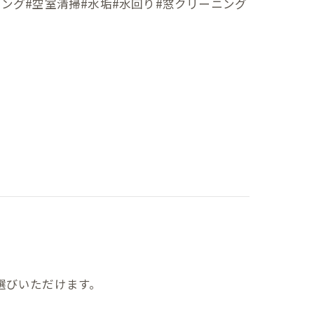
ング#空室清掃#水垢#水回り#窓クリーニング
選びいただけます。